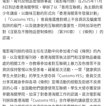
電影、報刊及物品管理辦事處（電影報刊辦）在2025年11月
8日到訪香港海關學院，舉辦了以「善用互聯網」為主題的青
少年講座，以趣味互動的形式向「香港海關青年發展計劃」
（「Customs YES」）會員推廣應對網上不良資訊及騙案等
陷阱的竅門，以及健康使用互聯網的重要性，同時加深他們
對《淫褻及不雅物品管制條例》（第390章）（《條例》）的
認識。
電影報刊辦的項目主任在活動中向參加者介紹《條例》的內
容，以及電影報刊辦、香港海關等執法部門和淫褻物品審裁
處的相關工作，亦教導參加者對互聯網上暴力及色情等不良
資訊保持警惕以免受荼毒。藉著是次活動，一眾「健康資訊
學生大使計劃」的學生大使亦與「Customs YES」會員交流
分享其親身參與各項《條例》宣傳活動的經驗及拒絕不良資
訊的心得，並鼓勵他們健康使用互聯網。學生大使亦獲安排
參觀海關學院，加深了對香港海關工作的認識。是次電影報
刊辦與香港海關「Customs YES」合作舉辦的講座暨交流活